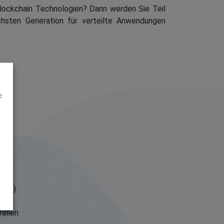
 Blockchain Technologien? Dann werden Sie Teil
chsten Generation für verteilte Anwendungen
e
reum)
fällen