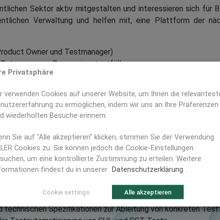
entlichen Sektor aktiv mitgestalten und interessieren sich für
entlichen Verwaltung und helfen mit, eine Plattform der nä
Product Owner und Testmanager)
ie Betreuung von Regressionstestfällen
re Privatsphäre
 Tests der Schnittstelle, sowie GUI-Test
 Tests
r verwenden Cookies auf unserer Website, um Ihnen die relevantest
sts
nutzererfahrung zu ermöglichen, indem wir uns an Ihre Präferenzen
 der Testumgebung
d wiederholten Besuche erinnern.
erichten
nn Sie auf "Alle akzeptieren" klicken, stimmen Sie der Verwendung
LER Cookies zu. Sie können jedoch die Cookie-Einstellungen
suchen, um eine kontrollierte Zustimmung zu erteilen. Weitere
formationen findest du in unserer
Datenschutzerklärung
.
it Hyperledger Fabric 1.4 oder anderen Blockchains (z.B. Ethe
Cookie settings
Alle akzeptieren
e Tester“
 technischen Spezifikationen zur Ableitung von konkreten Test