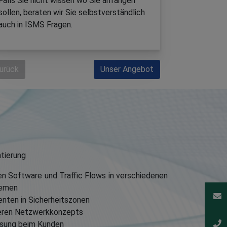
Falls Sie nicht wissen wo Sie anfangen
sollen, beraten wir Sie selbstverständlich
auch in ISMS Fragen.
urück
Unser Angebot
tierung
en Software und Traffic Flows in verschiedenen
temen
nten in Sicherheitszonen
heren Netzwerkkonzepts
ösung beim Kunden