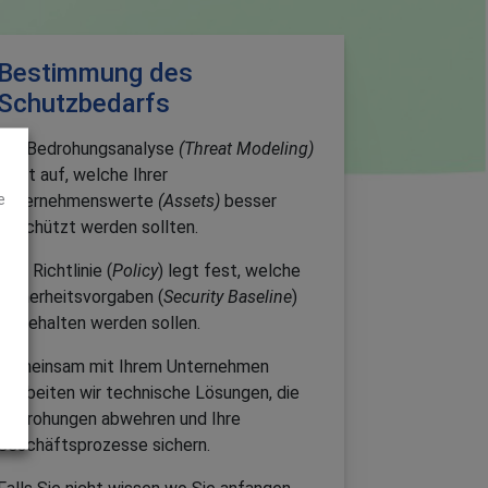
Bestimmung des
Schutzbedarfs
Die Bedrohungsanalyse
(
T
hreat
Modeling)
zeigt auf, welche Ihrer
e
Unternehmenswerte
(Assets)
besser
geschützt werden sollten.
Eine Richtlinie (
Policy
) legt fest, welche
Sicherheitsvorgaben (
Security Baseline
)
eingehalten werden sollen.
Gemeinsam mit Ihrem Unternehmen
erarbeiten wir technische Lösungen, die
Bedrohungen abwehren und Ihre
Geschäftsprozesse sichern.