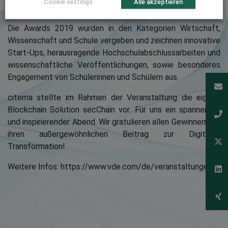
Cookie settings
Alle akzeptieren
Thema „Wie digital denkt Deutschland?“ eingeläutet wurde.
Die Awards 2019 wurden in den Kategorien Wirtschaft,
Wissenschaft und Schule vergeben und zeichnen innovative
Start-Ups, herausragende Hochschulabschlussarbeiten und
wissenschaftliche Veröffentlichungen, sowie besonderes
Engagement von Schülerinnen und Schülern aus.
citema stellte im Rahmen der Veranstaltung die eigene
Blockchain Solution secChain vor. Für uns ein spannender
und inspirierender Abend. Wir gratulieren allen Gewinnern für
ihren außergewöhnlichen Beitrag zur Digitalen
Transformation!
Weitere Infos: https://www.vde.com/de/veranstaltungen