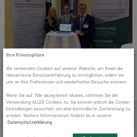
Ihre Privatsphäre
Wir verwenden Cookies auf unserer Website, um Ihnen die
relevanteste Benutzererfahrung zu ermöglichen, indem wir
uns an Ihre Präferenzen und wiederholten Besuche erinnern.
Wenn Sie auf "Alle akzeptieren" klicken, stimmen Sie der
Verwendung ALLER Cookies zu. Sie können jedoch die Cookie-
Einmal pro Jahr verleiht der VDE Bayern die VDE-Awards für
Einstellungen besuchen, um eine kontrollierte Zustimmung zu
besondere technisch-wissenschaftliche Leistungen. Wir
erteilen. Weitere Informationen findest du in unserer
waren bei der diesjährigen Award-Zeremonie dabei, die mit
Datenschutzerklärung
.
einer spannenden Podiumsdiskussion von der
Staatsministerin für Digitalisierung Dorothee Bär zum