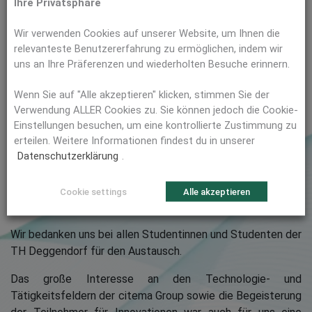
Ihre Privatsphäre
Am 05. April 2022 nahm citema an der
teil,
First Contact
Wir verwenden Cookies auf unserer Website, um Ihnen die
einer Recruitingmesse organisiert von den Studentinnen
relevanteste Benutzererfahrung zu ermöglichen, indem wir
und Studenten der Technischen Hochschule Deggendorf.
uns an Ihre Präferenzen und wiederholten Besuche erinnern.
Bayerns „internationalste Hochschule“ hat in den letzten
Jahren sukzessiv attraktive Informatik- und Engineering
Wenn Sie auf "Alle akzeptieren" klicken, stimmen Sie der
Studienfelder aufgebaut und bietet ihren Studenten die
Verwendung ALLER Cookies zu. Sie können jedoch die Cookie-
Möglichkeit, Studiengänge mit einem Abschluss in IoT, KI,
Einstellungen besuchen, um eine kontrollierte Zustimmung zu
Cyber Security, Data-Center Management oder auch in der
erteilen. Weitere Informationen findest du in unserer
Datenschutzerklärung
.
angewandten Informatik zu belegen. Den Anspruch, in allen
Wirkdimensionen stets am Puls der Zeit zu sein, konnten
wir auf der First Contact spüren! Kaum eine andere
Cookie settings
Alle akzeptieren
Hochschulmesse hat bisher so viel Potenzial gebündelt.
Wir bedanken uns bei allen Studentinnen und Studenten der
TH Deggendorf für den Austausch.
Das große Interesse an den Technologie- und
Tätigkeitsfeldern der citema Group sowie die Begeisterung