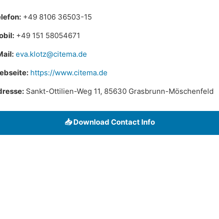
lefon:
+49 8106 36503-15
bil:
+49 151 58054671
ail:
eva.klotz@citema.de
ebseite:
https://www.citema.de
dresse:
Sankt-Ottilien-Weg 11, 85630 Grasbrunn-Möschenfeld
📥 Download Contact Info