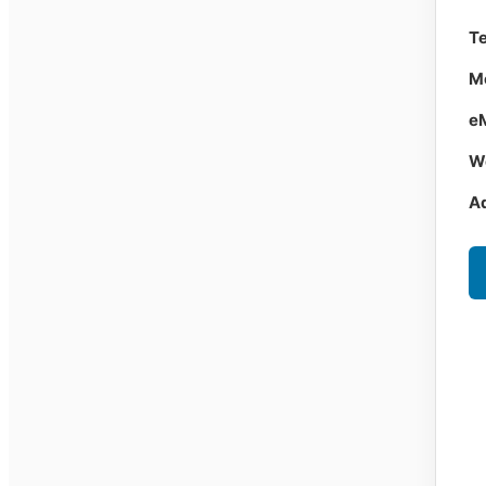
Te
Mo
eM
W
A