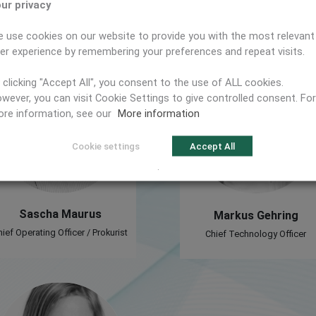
liegen – unser Team hilft Ihnen gerne weiter. Vereinbaren Sie ei
ur privacy
Rückruf oder eine Kontaktaufnahme via E-Mail.
 use cookies on our website to provide you with the most relevant
er experience by remembering your preferences and repeat visits.
 clicking "Accept All", you consent to the use of ALL cookies.
wever, you can visit Cookie Settings to give controlled consent. For
re information, see our
More information
Cookie settings
Accept All
.
Sascha Maurus
Markus Gehring
hief Operating Officer / Prokurist
Chief Technology Officer