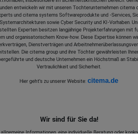
ektvorhaben, insbesondere im sicherheitskritischen Bereich. Gem
unden entwickeln wir mit unseren Tochterunternehmen citema c
xperts und citema systems Softwareprodukte und -Services, Sic
 Systemarchitekturen sowie Cyber Security und KI-Vorhaben. Un
tellten Experten besitzen langjährige Projekterfahrungen mit 
m und organisatorischem Know-how. Diese Expertise können wi
rkverträgen, Dienstverträgen und Arbeitnehmerüberlassungsve
itstellen. Die citema group und ihre Töchter gewährleisten Ihne
bergeführte und deutsche Unternehmen ein Höchstmaß an Stabil
Vertraulichkeit und Sicherheit.
citema.de
Hier geht’s zu unserer Website:
Wir sind für Sie da!
allgemeine Informationen, eine individuelle Beratung oder konk