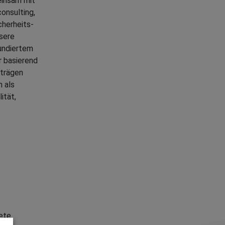
einsam mit
onsulting,
herheits-
sere
fundiertem
r basierend
rträgen
n als
ität,
rete