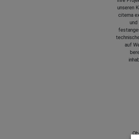
Ihre Proj
unseren K
citema e
und
festanges
technische
auf We
bere
inha
Ob 